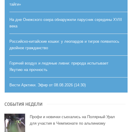
тайги»
На дне Онежского озера обнаружили парусник середины XVIII
века
Российско-китайские кошки: у леопардов и тигров появилось
двойное гражданство
Горячий воздух и ледяные ливни: природа испытывает
Якутию на прочность
Вести Арктики. Эфир от 08.08.2026 (14:30)
СОБЫТИЯ НЕДЕЛИ
Профи и новички съехались на Полярный Урал
для участия в Чемпионате по альпинизму