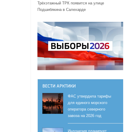
Трёхэтажный ТРК появится на улице
Подшибякина в Салехарде
ВЕСТИ АРКТИКИ
ФАС утвердила тарифы
для единого морского
оператора северного
завоза на 2026 год
Индонезия планирует