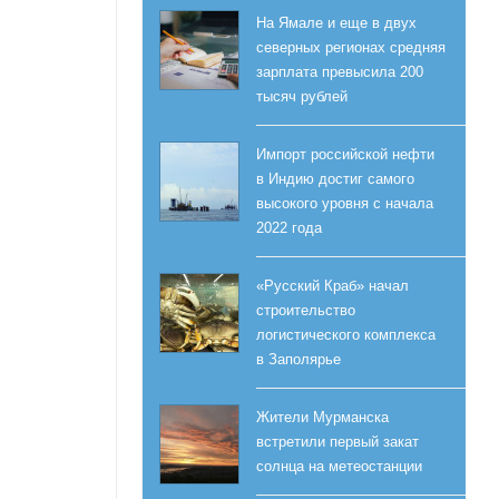
На Ямале и еще в двух
северных регионах средняя
зарплата превысила 200
тысяч рублей
Импорт российской нефти
в Индию достиг самого
высокого уровня с начала
2022 года
«Русский Краб» начал
строительство
логистического комплекса
в Заполярье
Жители Мурманска
встретили первый закат
солнца на метеостанции