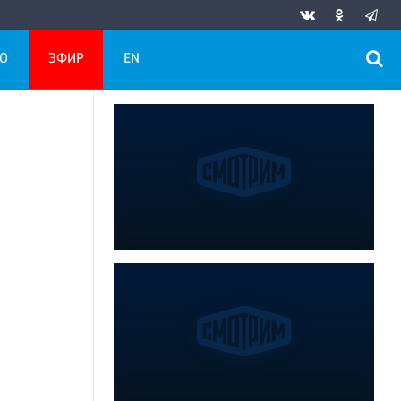
О
ЭФИР
EN