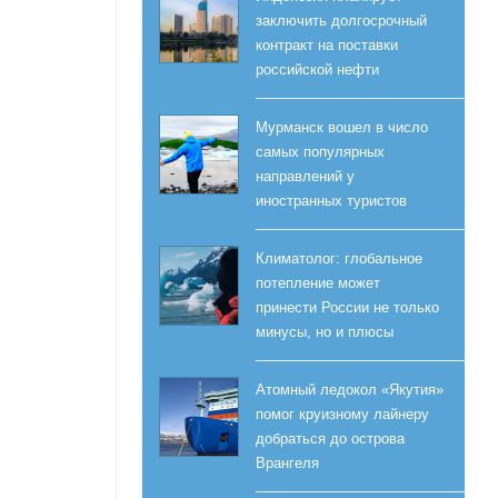
заключить долгосрочный
контракт на поставки
российской нефти
Мурманск вошел в число
самых популярных
направлений у
иностранных туристов
Климатолог: глобальное
потепление может
принести России не только
минусы, но и плюсы
Атомный ледокол «Якутия»
помог круизному лайнеру
добраться до острова
Врангеля