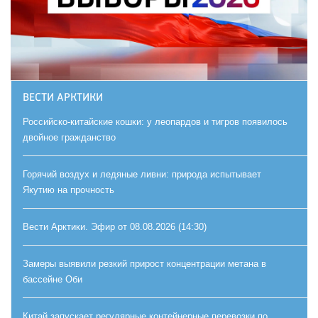
ВЕСТИ АРКТИКИ
Российско-китайские кошки: у леопардов и тигров появилось
двойное гражданство
Горячий воздух и ледяные ливни: природа испытывает
Якутию на прочность
Вести Арктики. Эфир от 08.08.2026 (14:30)
Замеры выявили резкий прирост концентрации метана в
бассейне Оби
Китай запускает регулярные контейнерные перевозки по