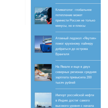
Климатолог: глобальное
потепление может
принести России не только
минусы, но и плюсы
Атомный ледокол «Якутия»
помог круизному лайнеру
добраться до острова
Врангеля
На Ямале и еще в двух
северных регионах средняя
зарплата превысила 200
тысяч рублей
Импорт российской нефти
в Индию достиг самого
высокого уровня с начала