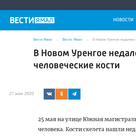
НОВОСТИ
Вести Ямал
Вести. Ямал
В Новом Уренгое недалеко 
В Новом Уренгое недал
человеческие кости
27 мая 2020
25 мая на улице Южная магистрал
человека. Кости скелета нашли нед