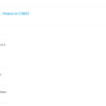
Новости СМИ2
ся в
в
иями