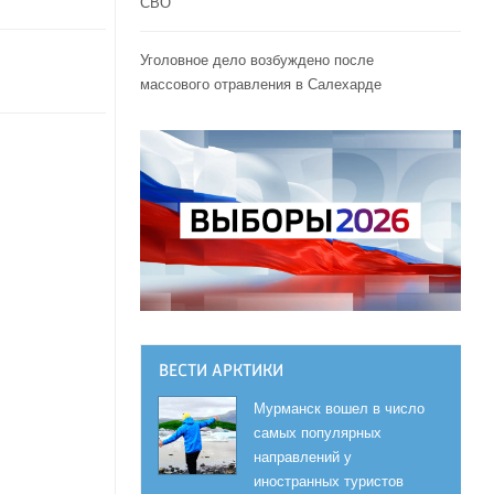
СВО
Уголовное дело возбуждено после
массового отравления в Салехарде
ВЕСТИ АРКТИКИ
Мурманск вошел в число
самых популярных
направлений у
иностранных туристов