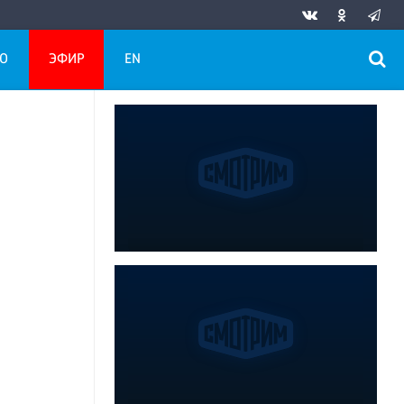
О
ЭФИР
EN