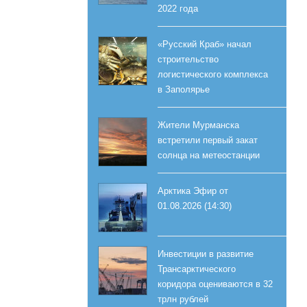
2022 года
«Русский Краб» начал
строительство
логистического комплекса
в Заполярье
Жители Мурманска
встретили первый закат
солнца на метеостанции
Арктика Эфир от
01.08.2026 (14:30)
Инвестиции в развитие
Трансарктического
коридора оцениваются в 32
трлн рублей