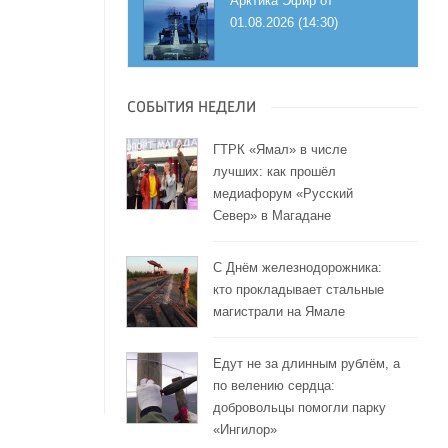
Арктика Эфир от
01.08.2026 (14:30)
СОБЫТИЯ НЕДЕЛИ
ГТРК «Ямал» в числе
лучших: как прошёл
медиафорум «Русский
Север» в Магадане
С Днём железнодорожника:
кто прокладывает стальные
магистрали на Ямале
Едут не за длинным рублём, а
по велению сердца:
добровольцы помогли парку
«Ингилор»