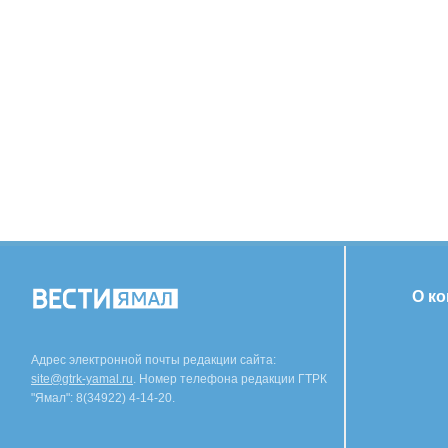
О к
Адрес электронной почты редакции сайта:
site@gtrk-yamal.ru
. Номер телефона редакции ГТРК
"Ямал": 8(34922) 4-14-20.