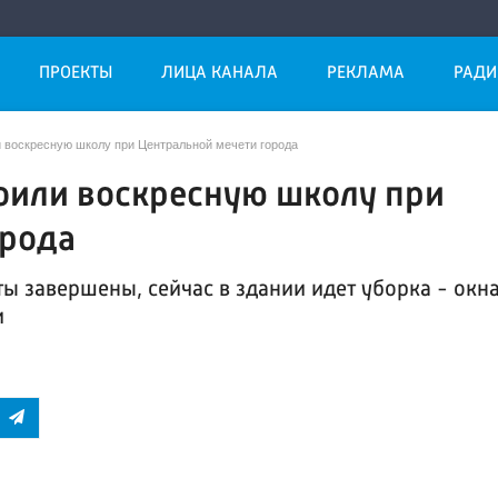
ПРОЕКТЫ
ЛИЦА КАНАЛА
РЕКЛАМА
РАДИ
 воскресную школу при Центральной мечети города
оили воскресную школу при
орода
ы завершены, сейчас в здании идет уборка - окна
и