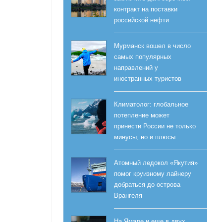
контракт на поставки
российской нефти
Мурманск вошел в число
самых популярных
направлений у
иностранных туристов
Климатолог: глобальное
потепление может
принести России не только
минусы, но и плюсы
Атомный ледокол «Якутия»
помог круизному лайнеру
добраться до острова
Врангеля
На Ямале и еще в двух