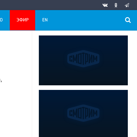
О
ЭФИР
EN
,