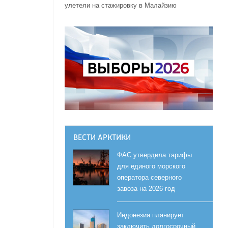
улетели на стажировку в Малайзию
ВЕСТИ АРКТИКИ
ФАС утвердила тарифы
для единого морского
оператора северного
завоза на 2026 год
Индонезия планирует
заключить долгосрочный