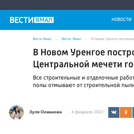
НОВОСТИ
Вести Ямал
Вести. Ямал
В Новом Уренгое построили
В Новом Уренгое постр
Центральной мечети г
Все строительные и отделочные работ
полы отмывают от строительной пыл
Зуля Османова
4 февраля 2022