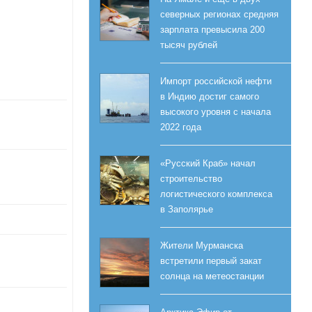
северных регионах средняя
зарплата превысила 200
тысяч рублей
Импорт российской нефти
в Индию достиг самого
высокого уровня с начала
2022 года
«Русский Краб» начал
строительство
логистического комплекса
в Заполярье
Жители Мурманска
встретили первый закат
солнца на метеостанции