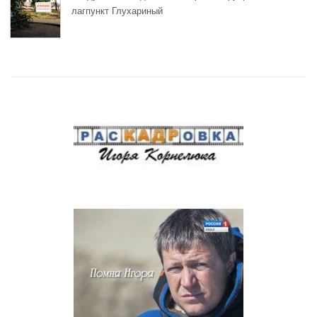
лагпункт Глухариный