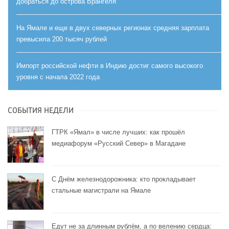
добраться до острова Врангеля
На Ямале и еще в двух северных регионах средняя зарплата
превысила 200 тысяч рублей
Импорт российской нефти в Индию достиг самого высокого
уровня с начала 2022 года
СОБЫТИЯ НЕДЕЛИ
ГТРК «Ямал» в числе лучших: как прошёл
медиафорум «Русский Север» в Магадане
С Днём железнодорожника: кто прокладывает
стальные магистрали на Ямале
Едут не за длинным рублём, а по велению сердца: