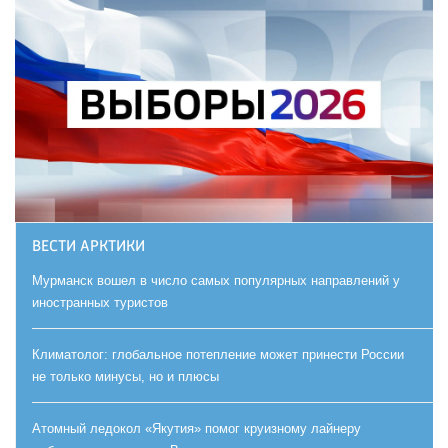
ВЕСТИ АРКТИКИ
Мурманск вошел в число самых популярных направлений у
иностранных туристов
Климатолог: глобальное потепление может принести России
не только минусы, но и плюсы
Атомный ледокол «Якутия» помог круизному лайнеру