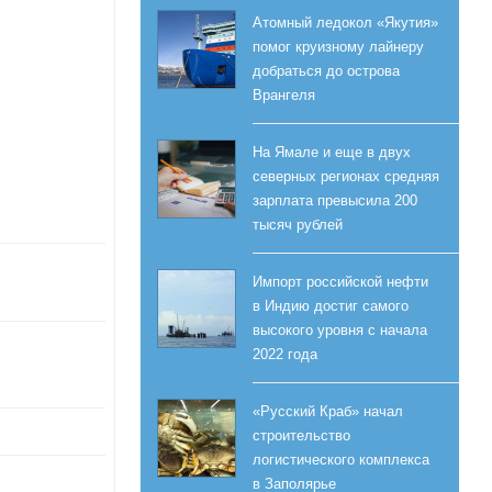
Атомный ледокол «Якутия»
помог круизному лайнеру
добраться до острова
Врангеля
На Ямале и еще в двух
северных регионах средняя
зарплата превысила 200
тысяч рублей
Импорт российской нефти
в Индию достиг самого
высокого уровня с начала
2022 года
«Русский Краб» начал
строительство
логистического комплекса
в Заполярье