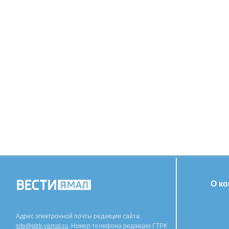
О к
Адрес электронной почты редакции сайта:
site@gtrk-yamal.ru
. Номер телефона редакции ГТРК