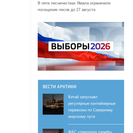
В пяти лесничествах Ямала ограничили
посещение лесов до 27 августа
ВЕСТИ АРКТИКИ
Китай запускает
регулярные контейнерные
перевозки по Северному
морскому пути
ФАС утвердила тарифы