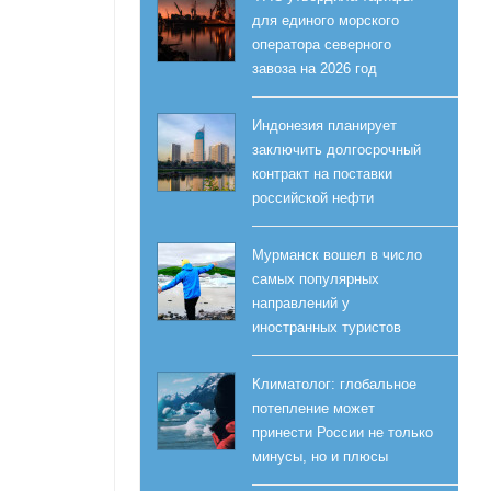
для единого морского
оператора северного
завоза на 2026 год
Индонезия планирует
заключить долгосрочный
контракт на поставки
российской нефти
Мурманск вошел в число
самых популярных
направлений у
иностранных туристов
Климатолог: глобальное
потепление может
принести России не только
минусы, но и плюсы