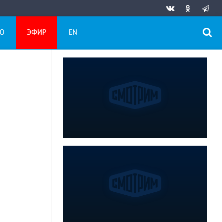
О
ЭФИР
EN