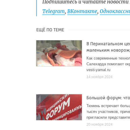
Подпишитесь и читайте новости 
Telegram
,
ВКонтакте
,
Одноклассни
ЕЩЁ ПО ТЕМЕ
В Перинатальном це
маленьким новоро
Как современные технол
Салехарда помогают ок
vesti-yamal.ru
14 ноября 2024
Большой форум: что
Тюмень встречает боль
тысяч участников, прич
пригласили представите
20 ноября 2024