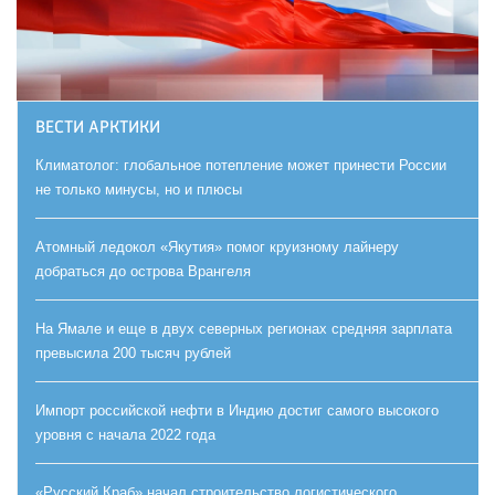
ВЕСТИ АРКТИКИ
Климатолог: глобальное потепление может принести России
не только минусы, но и плюсы
Атомный ледокол «Якутия» помог круизному лайнеру
добраться до острова Врангеля
На Ямале и еще в двух северных регионах средняя зарплата
превысила 200 тысяч рублей
Импорт российской нефти в Индию достиг самого высокого
уровня с начала 2022 года
«Русский Краб» начал строительство логистического