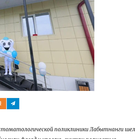
ести
 стоматологической поликлиники Лабытнанги шел