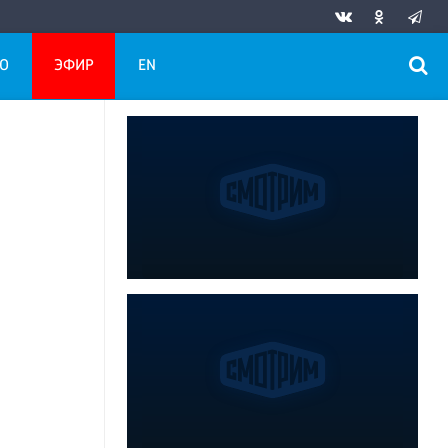
О
ЭФИР
EN