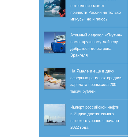
потепление может
принести России не только
минусы, но и плюсы
Атомный ледокол «Якутия»
помог круизному лайнеру
добраться до острова
Врангеля
На Ямале и еще в двух
северных регионах средняя
зарплата превысила 200
тысяч рублей
Импорт российской нефти
в Индию достиг самого
высокого уровня с начала
2022 года