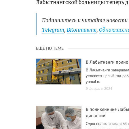
Лабытнангской больницы теперь дл
Подпишитесь и читайте новости 
Telegram
,
ВКонтакте
,
Одноклассни
ЕЩЁ ПО ТЕМЕ
В Лабытнанги полно
В Лабытнанги завершает
условиях целый год рабо
yamal.ru
9 февраля 2024
В поликлинике Лабы
династий
Одна поликлиника и 54 