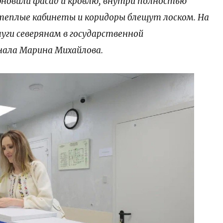
новили фасад и кровлю, внутри полностью
теплые кабинеты и коридоры блещут лоском. На
луги северянам в государственной
нала Марина Михайлова.