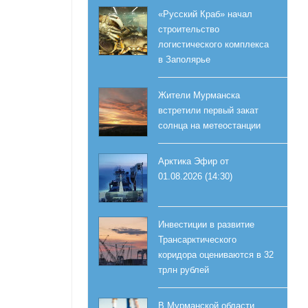
«Русский Краб» начал
строительство
логистического комплекса
в Заполярье
Жители Мурманска
встретили первый закат
солнца на метеостанции
Арктика Эфир от
01.08.2026 (14:30)
Инвестиции в развитие
Трансарктического
коридора оцениваются в 32
трлн рублей
В Мурманской области