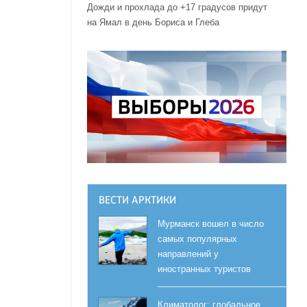
Дожди и прохлада до +17 градусов придут
на Ямал в день Бориса и Глеба
ВЕСТИ АРКТИКИ
Мурманск вошел в число
самых популярных
направлений у
иностранных туристов
Климатолог: глобальное