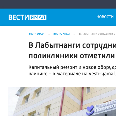
НОВОСТИ
Вести Ямал
Вести. Ямал
В Лабытнанги сотрудники с
В Лабытнанги сотрудн
поликлиники отметили
Капитальный ремонт и новое оборудо
клинике - в материале на vesti-yamal.