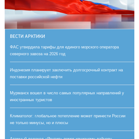
ВЕСТИ АРКТИКИ
ФАС утвердила тарифы для единого морского оператора
северного завоза на 2026 год
Индонезия планирует заключить долгосрочный контракт на
поставки российской нефти
Мурманск вошел в число самых популярных направлений у
иностранных туристов
Климатолог: глобальное потепление может принести России
не только минусы, но и плюсы
Атомный ледокол «Якутия» помог круизному лайнеру