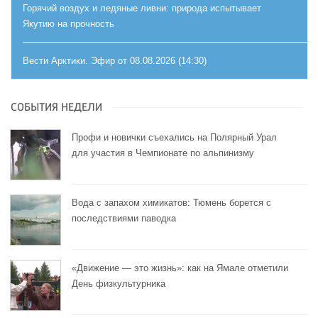
Горячий воздух и ледяные ливни: природа испытывает
Якутию на прочность
Вести Арктики. Эфир от 08.08.2026 (14:30)
СОБЫТИЯ НЕДЕЛИ
Профи и новички съехались на Полярный Урал
для участия в Чемпионате по альпинизму
Вода с запахом химикатов: Тюмень борется с
последствиями паводка
«Движение — это жизнь»: как на Ямале отметили
День физкультурника