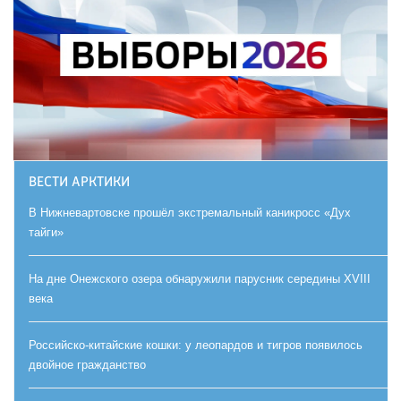
ВЕСТИ АРКТИКИ
В Нижневартовске прошёл экстремальный каникросс «Дух
тайги»
На дне Онежского озера обнаружили парусник середины XVIII
века
Российско-китайские кошки: у леопардов и тигров появилось
двойное гражданство