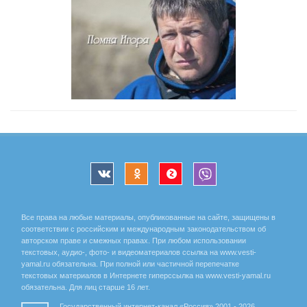
Все права на любые материалы, опубликованные на сайте, защищены в
соответствии с российским и международным законодательством об
авторском праве и смежных правах. При любом использовании
текстовых, аудио-, фото- и видеоматериалов ссылка на www.vesti-
yamal.ru обязательна. При полной или частичной перепечатке
текстовых материалов в Интернете гиперссылка на www.vesti-yamal.ru
обязательна. Для лиц старше 16 лет.
Государственный интернет-канал «Россия» 2001 - 2026.