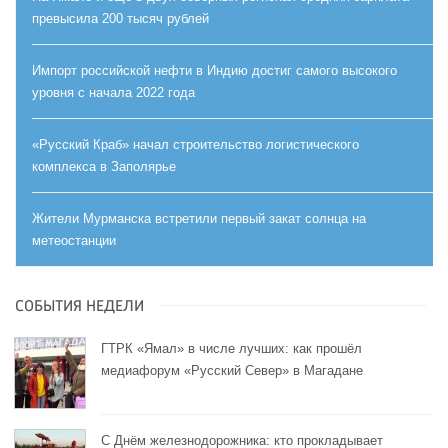
превысила 200 тысяч рублей
Импорт российской нефти в Индию достиг самого высокого
уровня с начала 2022 года
«Русский Краб» начал строительство логистического
комплекса в Заполярье
Жители Мурманска встретили первый закат солнца на
метеостанции
СОБЫТИЯ НЕДЕЛИ
ГТРК «Ямал» в числе лучших: как прошёл
медиафорум «Русский Север» в Магадане
С Днём железнодорожника: кто прокладывает