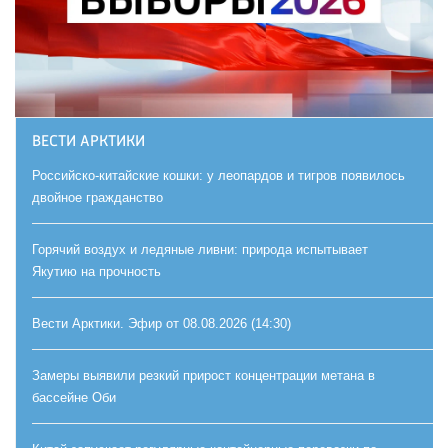
ВЕСТИ АРКТИКИ
Российско-китайские кошки: у леопардов и тигров появилось
двойное гражданство
Горячий воздух и ледяные ливни: природа испытывает
Якутию на прочность
Вести Арктики. Эфир от 08.08.2026 (14:30)
Замеры выявили резкий прирост концентрации метана в
бассейне Оби