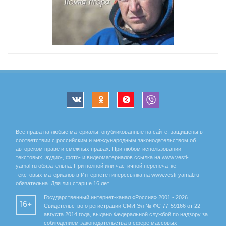
Все права на любые материалы, опубликованные на сайте, защищены в
соответствии с российским и международным законодательством об
авторском праве и смежных правах. При любом использовании
текстовых, аудио-, фото- и видеоматериалов ссылка на www.vesti-
yamal.ru обязательна. При полной или частичной перепечатке
текстовых материалов в Интернете гиперссылка на www.vesti-yamal.ru
обязательна. Для лиц старше 16 лет.
Государственный интернет-канал «Россия» 2001 - 2026.
16+
Свидетельство о регистрации СМИ Эл № ФС 77-59166 от 22
августа 2014 года, выдано Федеральной службой по надзору за
соблюдением законодательства в сфере массовых