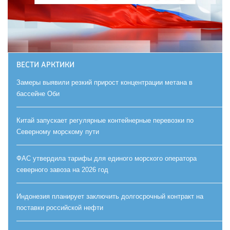
ВЕСТИ АРКТИКИ
Замеры выявили резкий прирост концентрации метана в
бассейне Оби
Китай запускает регулярные контейнерные перевозки по
Северному морскому пути
ФАС утвердила тарифы для единого морского оператора
северного завоза на 2026 год
Индонезия планирует заключить долгосрочный контракт на
поставки российской нефти