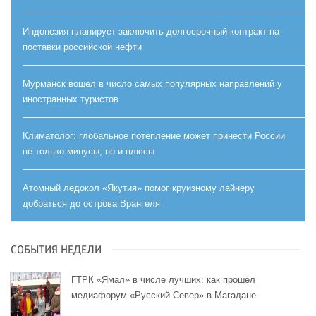
Индонезия планирует заключить долгосрочный контракт на
поставки российской нефти
Мурманск вошел в число самых популярных направлений у
иностранных туристов
Климатолог: глобальное потепление может принести России
не только минусы, но и плюсы
Атомный ледокол «Якутия» помог круизному лайнеру
добраться до острова Врангеля
СОБЫТИЯ НЕДЕЛИ
ГТРК «Ямал» в числе лучших: как прошёл
медиафорум «Русский Север» в Магадане