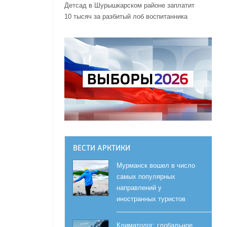
Детсад в Шурышкарском районе заплатит
10 тысяч за разбитый лоб воспитанника
ВЕСТИ АРКТИКИ
Мурманск вошел в число
самых популярных
направлений у
иностранных туристов
Климатолог: глобальное