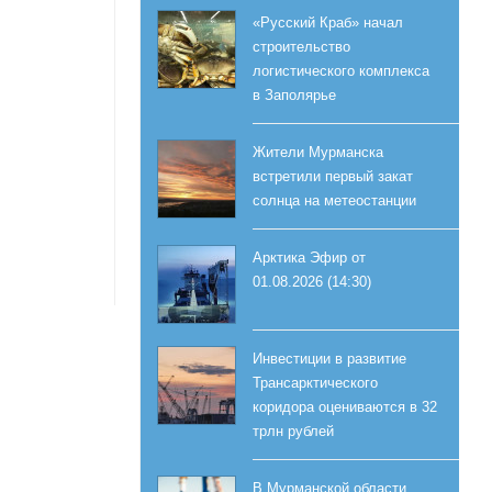
«Русский Краб» начал
строительство
логистического комплекса
в Заполярье
Жители Мурманска
встретили первый закат
солнца на метеостанции
Арктика Эфир от
01.08.2026 (14:30)
Инвестиции в развитие
Трансарктического
коридора оцениваются в 32
трлн рублей
В Мурманской области