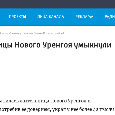
ПРОЕКТЫ
ЛИЦА КАНАЛА
РЕКЛАМА
РАДИ
ового Уренгоя умыкнули более 42 тысяч рублей
ицы Нового Уренгоя умыкнули
братилась жительница Нового Уренгоя и
отребив ее доверием, украл у нее более 42 тысяч