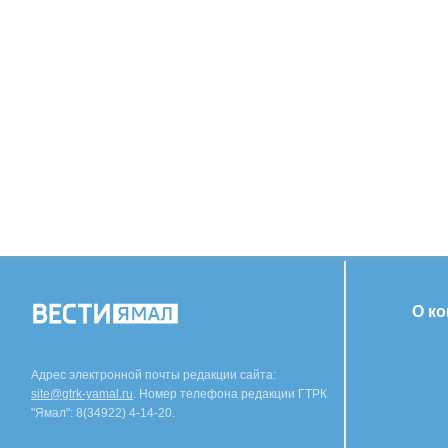
О к
Адрес электронной почты редакции сайта:
site@gtrk-yamal.ru
. Номер телефона редакции ГТРК
"Ямал": 8(34922) 4-14-20.