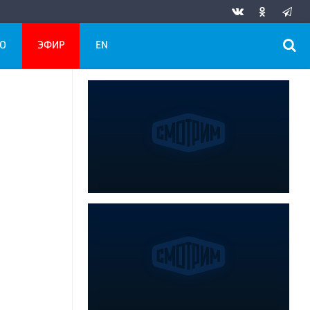
О
ЭФИР
EN