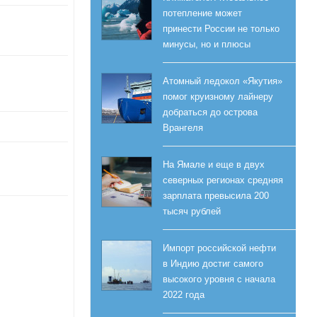
потепление может
принести России не только
минусы, но и плюсы
Атомный ледокол «Якутия»
помог круизному лайнеру
добраться до острова
Врангеля
На Ямале и еще в двух
северных регионах средняя
зарплата превысила 200
тысяч рублей
Импорт российской нефти
в Индию достиг самого
высокого уровня с начала
2022 года