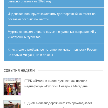
северного завоза на 2026 год
Индонезия планирует заключить долгосрочный контракт на
поставки российской нефти
Мурманск вошел в число самых популярных направлений у
иностранных туристов
Климатолог: глобальное потепление может принести России
не только минусы, но и плюсы
СОБЫТИЯ НЕДЕЛИ
ГТРК «Ямал» в числе лучших: как прошёл
медиафорум «Русский Север» в Магадане
С Днём железнодорожника: кто прокладывает