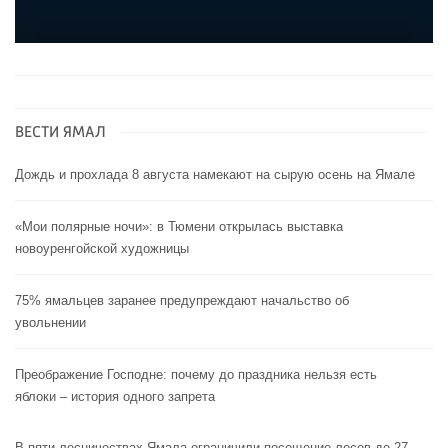
ВЕСТИ ЯМАЛ
Дождь и прохлада 8 августа намекают на сырую осень на Ямале
«Мои полярные ночи»: в Тюмени открылась выставка
новоуренгойской художницы
75% ямальцев заранее предупреждают начальство об
увольнении
Преображение Господне: почему до праздника нельзя есть
яблоки – история одного запрета
В пяти лесничествах Ямала ограничили посещение лесов до 27