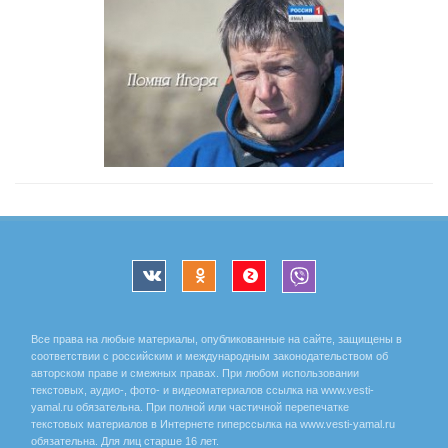
Все права на любые материалы, опубликованные на сайте, защищены в
соответствии с российским и международным законодательством об
авторском праве и смежных правах. При любом использовании
текстовых, аудио-, фото- и видеоматериалов ссылка на www.vesti-
yamal.ru обязательна. При полной или частичной перепечатке
текстовых материалов в Интернете гиперссылка на www.vesti-yamal.ru
обязательна. Для лиц старше 16 лет.