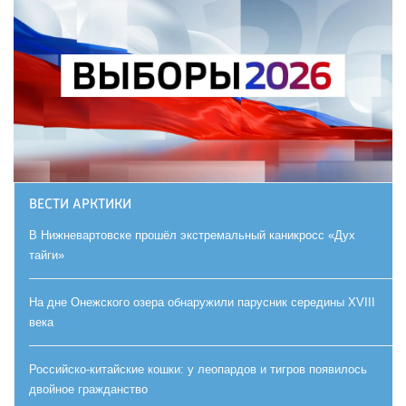
ВЕСТИ АРКТИКИ
В Нижневартовске прошёл экстремальный каникросс «Дух
тайги»
На дне Онежского озера обнаружили парусник середины XVIII
века
Российско-китайские кошки: у леопардов и тигров появилось
двойное гражданство