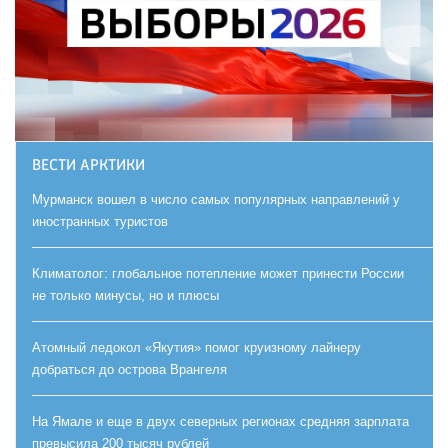
ВЕСТИ АРКТИКИ
Мурманск вошел в число самых популярных направлений у
иностранных туристов
Климатолог: глобальное потепление может принести России
не только минусы, но и плюсы
Атомный ледокол «Якутия» помог круизному лайнеру
добраться до острова Врангеля
На Ямале и еще в двух северных регионах средняя зарплата
превысила 200 тысяч рублей