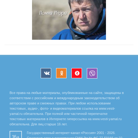
Все права на любые материалы, опубликованные на сайте, защищены в
соответствии с российским и международным законодательством об
авторском праве и смежных правах. При любом использовании
текстовых, аудио-, фото- и видеоматериалов ссылка на www.vesti-
yamal.ru обязательна. При полной или частичной перепечатке
текстовых материалов в Интернете гиперссылка на www.vesti-yamal.ru
обязательна. Для лиц старше 16 лет.
Государственный интернет-канал «Россия» 2001 - 2026.
16+
Свидетельство о регистрации СМИ Эл № ФС 77-59166 от 22