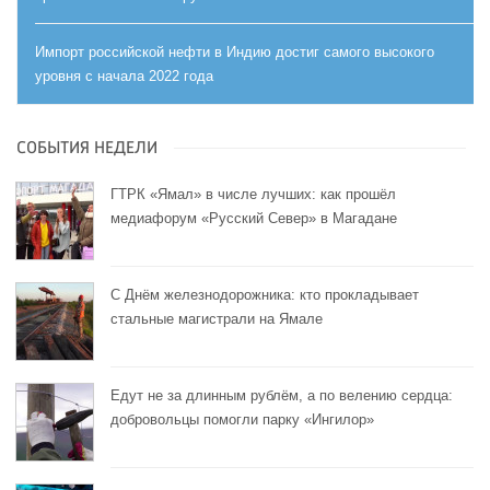
Импорт российской нефти в Индию достиг самого высокого
уровня с начала 2022 года
СОБЫТИЯ НЕДЕЛИ
ГТРК «Ямал» в числе лучших: как прошёл
медиафорум «Русский Север» в Магадане
С Днём железнодорожника: кто прокладывает
стальные магистрали на Ямале
Едут не за длинным рублём, а по велению сердца:
добровольцы помогли парку «Ингилор»