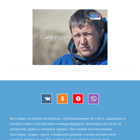
Все права на любые материалы, опубликованные на сайте, защищены в
соответствии с российским и международным законодательством об
авторском праве и смежных правах. При любом использовании
текстовых, аудио-, фото- и видеоматериалов ссылка на www.vesti-
yamal.ru обязательна. При полной или частичной перепечатке