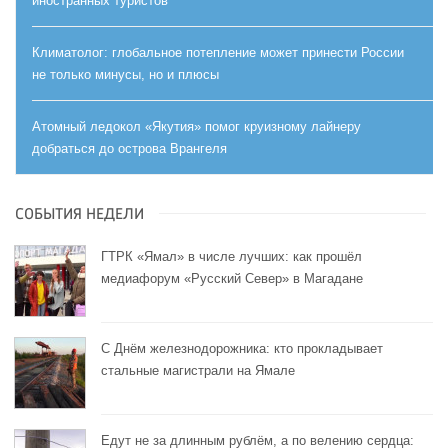
иностранных туристов
Климатолог: глобальное потепление может принести России
не только минусы, но и плюсы
Атомный ледокол «Якутия» помог круизному лайнеру
добраться до острова Врангеля
СОБЫТИЯ НЕДЕЛИ
ГТРК «Ямал» в числе лучших: как прошёл
медиафорум «Русский Север» в Магадане
С Днём железнодорожника: кто прокладывает
стальные магистрали на Ямале
Едут не за длинным рублём, а по велению сердца: