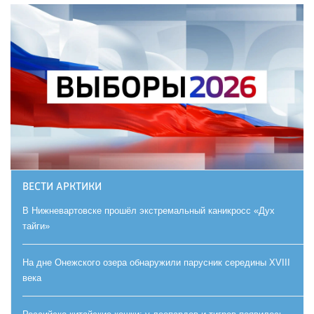
ВЕСТИ АРКТИКИ
В Нижневартовске прошёл экстремальный каникросс «Дух
тайги»
На дне Онежского озера обнаружили парусник середины XVIII
века