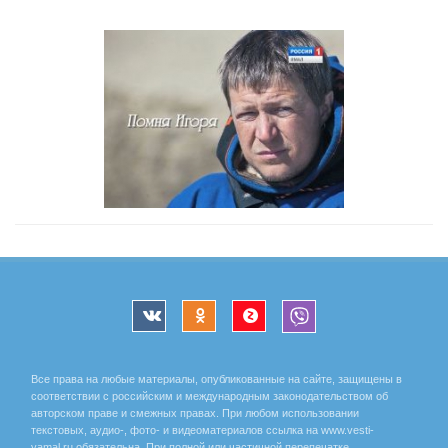
Все права на любые материалы, опубликованные на сайте, защищены в
соответствии с российским и международным законодательством об
авторском праве и смежных правах. При любом использовании
текстовых, аудио-, фото- и видеоматериалов ссылка на www.vesti-
yamal.ru обязательна. При полной или частичной перепечатке