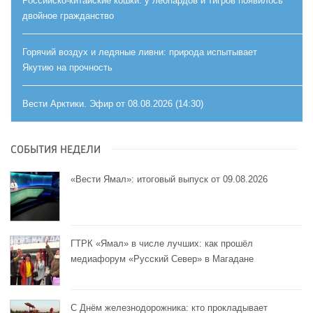
Российско-китайские кошки: у леопардов и тигров появилось
двойное гражданство
Горячий воздух и ледяные ливни: природа испытывает
Якутию на прочность
Вести Арктики. Эфир от 08.08.2026 (14:30)
СОБЫТИЯ НЕДЕЛИ
«Вести Ямал»: итоговый выпуск от 09.08.2026
ГТРК «Ямал» в числе лучших: как прошёл
медиафорум «Русский Север» в Магадане
С Днём железнодорожника: кто прокладывает