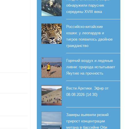
обнаружили парусник
середины XVIII века
Российско-китайские
кошки: у леопардов и
тигров появилось двойное
гражданство
Горячий воздух и ледяные
ливни: природа испытывает
Якутию на прочность
Вести Арктики. Эфир от
08.08.2026 (14:30)
Замеры выявили резкий
прирост концентрации
метана в бассейне Оби