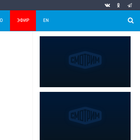
О
ЭФИР
EN