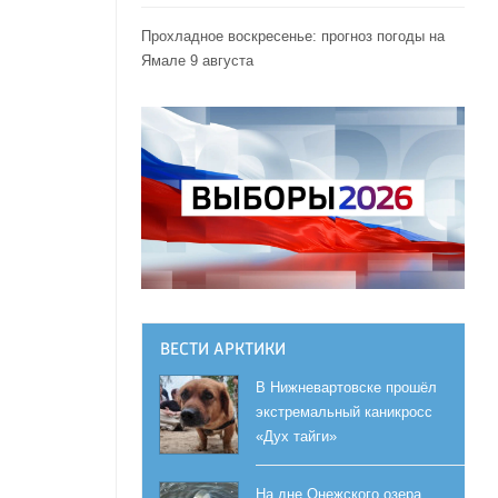
Прохладное воскресенье: прогноз погоды на
Ямале 9 августа
ВЕСТИ АРКТИКИ
В Нижневартовске прошёл
экстремальный каникросс
«Дух тайги»
На дне Онежского озера