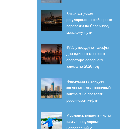
Китай запускает
регулярные контейнерные
перевозки по Северному
морскому пути
ФАС утвердила тарифы
для единого морского
оператора северного
завоза на 2026 год
Индонезия планирует
заключить долгосрочный
контракт на поставки
российской нефти
Мурманск вошел в число
самых популярных
направлений у