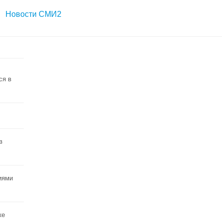
Новости СМИ2
ся в
в
иями
ке