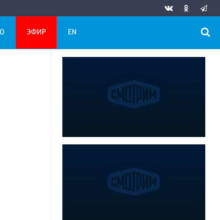
О
ЭФИР
EN