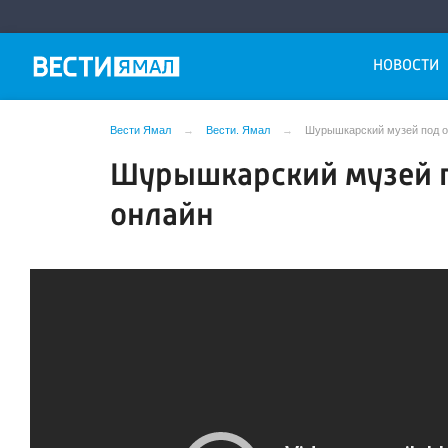
НОВОСТИ
Вести Ямал
Вести. Ямал
Шурышкарский музей под о
Шурышкарский музей п
онлайн