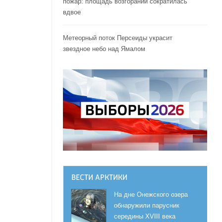
пожар: площадь возгораний сократилась
вдвое
Метеорный поток Персеиды украсит
звездное небо над Ямалом
ВЕСТИ АРКТИКИ
На дне Онежского озера
обнаружили парусник
середины XVIII века