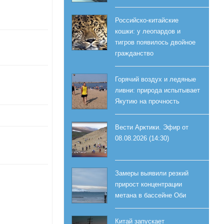
Российско-китайские
кошки: у леопардов и
тигров появилось двойное
гражданство
Горячий воздух и ледяные
ливни: природа испытывает
Якутию на прочность
Вести Арктики. Эфир от
08.08.2026 (14:30)
Замеры выявили резкий
прирост концентрации
метана в бассейне Оби
Китай запускает