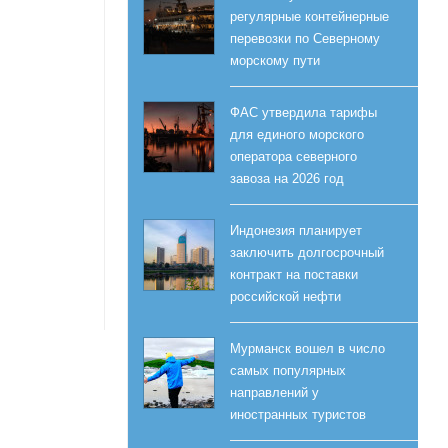
регулярные контейнерные
перевозки по Северному
морскому пути
ФАС утвердила тарифы
для единого морского
оператора северного
завоза на 2026 год
Индонезия планирует
заключить долгосрочный
контракт на поставки
российской нефти
Мурманск вошел в число
самых популярных
направлений у
иностранных туристов