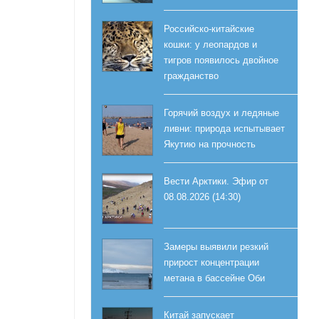
Российско-китайские
кошки: у леопардов и
тигров появилось двойное
гражданство
Горячий воздух и ледяные
ливни: природа испытывает
Якутию на прочность
Вести Арктики. Эфир от
08.08.2026 (14:30)
Замеры выявили резкий
прирост концентрации
метана в бассейне Оби
Китай запускает