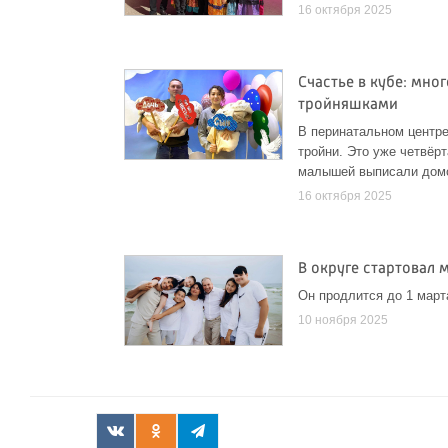
16 октября 2025
Счастье в кубе: мно
тройняшками
В перинатальном центр
тройни. Это уже четвёр
малышей выписали дом
16 октября 2025
В округе стартовал
Он продлится до 1 март
10 ноября 2025