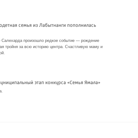
годетная семья из Лабытнанги пополнилась
е Салехарда произошло редкое событие — рождение
тая тройня за всю историю центра. Счастливую маму и
ой.
 муниципальный этап конкурса «Семья Ямала»
а.