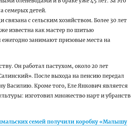
ыми оленеводами и в браке уже 45 лет. За это
а семерых детей.
 связана с сельским хозяйством. Более 30 лет
кже известна как мастер по шитью
 ежегодно занимают призовые места на
тву. Он работал пастухом, около 20 лет
-Салинский». После выхода на пенсию передал
у Василию. Кроме того, Еле Янкович является
ультуры: изготовил множество нарт и убранств
ямальских семей получили коробку «Малышу