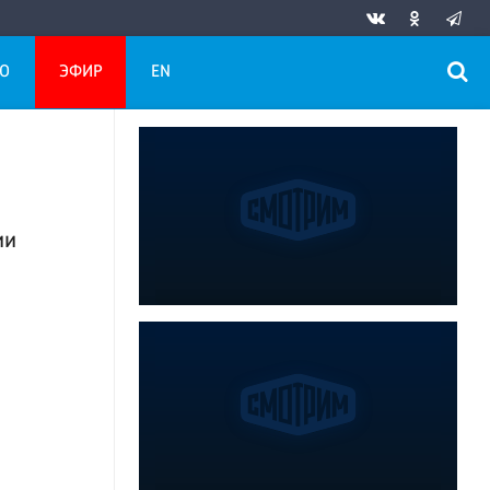
О
ЭФИР
EN
ии