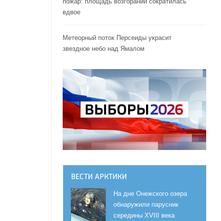
пожар: площадь возгораний сократилась
вдвое
Метеорный поток Персеиды украсит
звездное небо над Ямалом
ВЕСТИ АРКТИКИ
На дне Онежского озера
обнаружили парусник
середины XVIII века