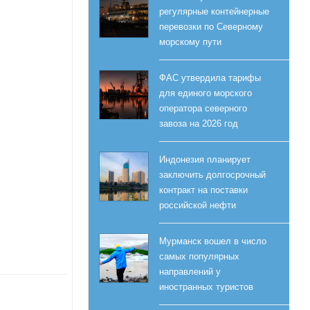
регулярные контейнерные
перевозки по Северному
морскому пути
ФАС утвердила тарифы
для единого морского
оператора северного
завоза на 2026 год
Индонезия планирует
заключить долгосрочный
контракт на поставки
российской нефти
Мурманск вошел в число
самых популярных
направлений у
иностранных туристов