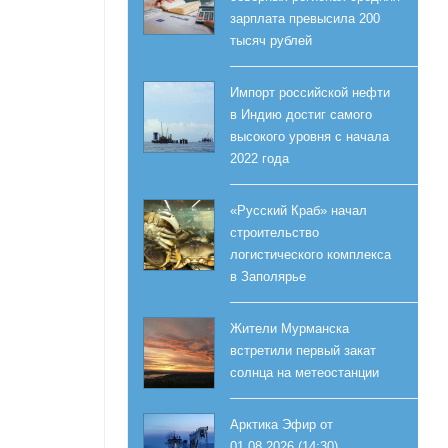
зарплата превысила 200
тысяч рублей
Импорт российской нефти
в Индию достиг самого
высокого уровня с начала
2022 года
«Русский Краб» начал
строительство
логистического комплекса
в Заполярье
Жители Мурманска
встретили первый закат
солнца на метеостанции
Арктика Эфир от
01.08.2026 (14:30)