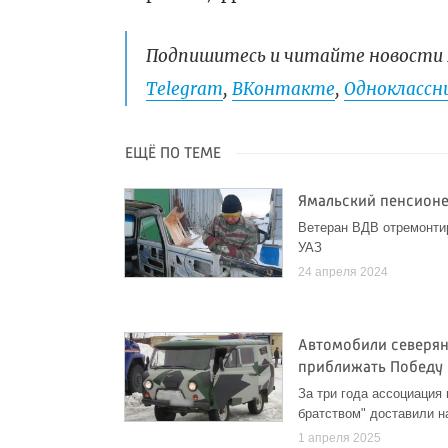
Подпишитесь и читайте новости 
Telegram
,
ВКонтакте
,
Одноклассни
ЕЩЁ ПО ТЕМЕ
Ямальский пенсионе
Ветеран ВДВ отремонтир
УАЗ
24 апреля 2024
Автомобили северя
приближать Победу
За три года ассоциация
братством" доставили н
1 апреля 2025