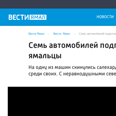
НОВОСТИ
Вести Ямал
Вести. Ямал
Семь автомобилей подгото
Семь автомобилей подг
ямальцы
На одну из машин скинулись салехар
среди своих. С неравнодушными севе