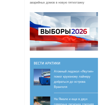
аварийных домов в новую пятиэтажку
ВЕСТИ АРКТИКИ
Атомный ледокол «Якутия»
помог круизному лайнеру
добраться до острова
Врангеля
На Ямале и еще в двух
северных регионах средняя