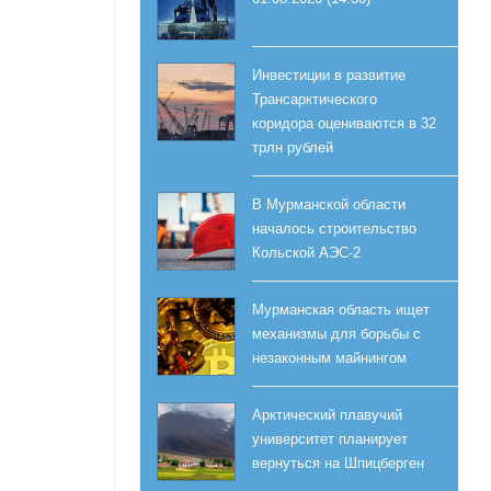
Инвестиции в развитие
Трансарктического
коридора оцениваются в 32
трлн рублей
В Мурманской области
началось строительство
Кольской АЭС-2
Мурманская область ищет
механизмы для борьбы с
незаконным майнингом
Арктический плавучий
университет планирует
вернуться на Шпицберген