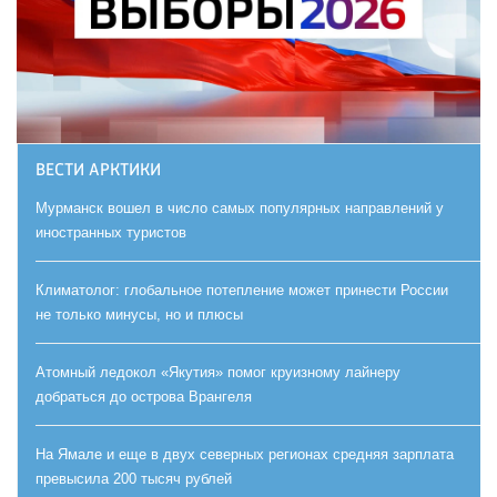
ВЕСТИ АРКТИКИ
Мурманск вошел в число самых популярных направлений у
иностранных туристов
Климатолог: глобальное потепление может принести России
не только минусы, но и плюсы
Атомный ледокол «Якутия» помог круизному лайнеру
добраться до острова Врангеля
На Ямале и еще в двух северных регионах средняя зарплата
превысила 200 тысяч рублей