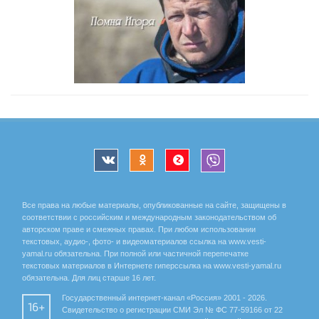
Все права на любые материалы, опубликованные на сайте, защищены в
соответствии с российским и международным законодательством об
авторском праве и смежных правах. При любом использовании
текстовых, аудио-, фото- и видеоматериалов ссылка на www.vesti-
yamal.ru обязательна. При полной или частичной перепечатке
текстовых материалов в Интернете гиперссылка на www.vesti-yamal.ru
обязательна. Для лиц старше 16 лет.
Государственный интернет-канал «Россия» 2001 - 2026.
16+
Свидетельство о регистрации СМИ Эл № ФС 77-59166 от 22