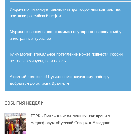
Индонезия планирует заключить долгосрочный контракт на
поставки российской нефти
Мурманск вошел в число самых популярных направлений у
иностранных туристов
Климатолог: глобальное потепление может принести России
не только минусы, но и плюсы
Атомный ледокол «Якутия» помог круизному лайнеру
добраться до острова Врангеля
СОБЫТИЯ НЕДЕЛИ
ГТРК «Ямал» в числе лучших: как прошёл
медиафорум «Русский Север» в Магадане