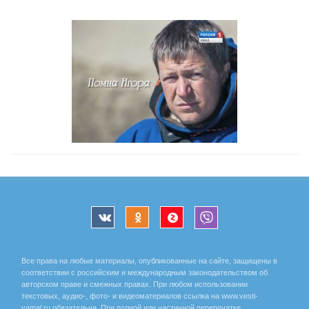
Все права на любые материалы, опубликованные на сайте, защищены в
соответствии с российским и международным законодательством об
авторском праве и смежных правах. При любом использовании
текстовых, аудио-, фото- и видеоматериалов ссылка на www.vesti-
yamal.ru обязательна. При полной или частичной перепечатке