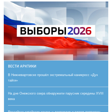
ВЕСТИ АРКТИКИ
В Нижневартовске прошёл экстремальный каникросс «Дух
тайги»
На дне Онежского озера обнаружили парусник середины XVIII
века
Российско-китайские кошки: у леопардов и тигров появилось