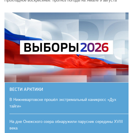
Прохладное воскресенье: прогноз погоды на Ямале 9 августа
ВЕСТИ АРКТИКИ
В Нижневартовске прошёл экстремальный каникросс «Дух
тайги»
На дне Онежского озера обнаружили парусник середины XVIII
века