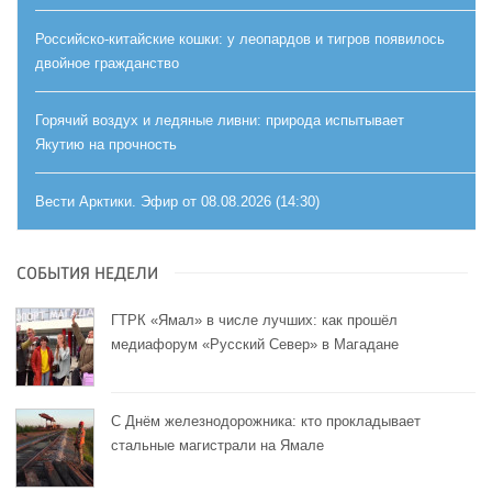
Российско-китайские кошки: у леопардов и тигров появилось
двойное гражданство
Горячий воздух и ледяные ливни: природа испытывает
Якутию на прочность
Вести Арктики. Эфир от 08.08.2026 (14:30)
СОБЫТИЯ НЕДЕЛИ
ГТРК «Ямал» в числе лучших: как прошёл
медиафорум «Русский Север» в Магадане
С Днём железнодорожника: кто прокладывает
стальные магистрали на Ямале