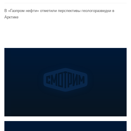
В «Газпром нефти» отметили перспективы геологоразведки в
Арктике