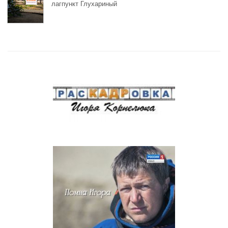
лагпункт Глухариный