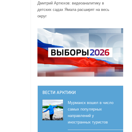
Дмитрий Артюхов: видеоаналитику в
детских садах Ямала расширят на весь
округ
ВЕСТИ АРКТИКИ
Мурманск вошел в число
самых популярных
направлений у
иностранных туристов