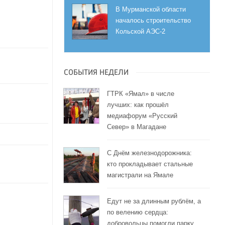
В Мурманской области
началось строительство
Кольской АЭС-2
СОБЫТИЯ НЕДЕЛИ
ГТРК «Ямал» в числе
лучших: как прошёл
медиафорум «Русский
Север» в Магадане
С Днём железнодорожника:
кто прокладывает стальные
магистрали на Ямале
Едут не за длинным рублём, а
по велению сердца:
добровольцы помогли парку