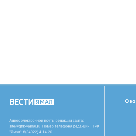
О к
Адрес электронной почты редакции сайта:
site@gtrk-yamal.ru
. Номер телефона редакции ГТРК
"Ямал": 8(34922) 4-14-20.