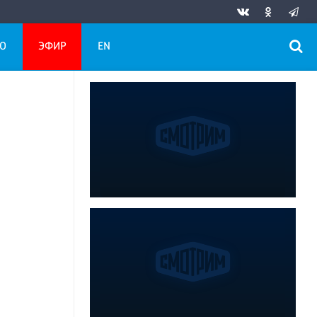
О
ЭФИР
EN