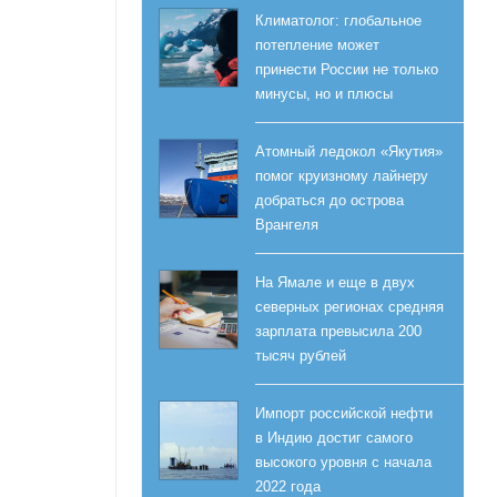
Климатолог: глобальное
потепление может
принести России не только
минусы, но и плюсы
Атомный ледокол «Якутия»
помог круизному лайнеру
добраться до острова
Врангеля
На Ямале и еще в двух
северных регионах средняя
зарплата превысила 200
тысяч рублей
Импорт российской нефти
в Индию достиг самого
высокого уровня с начала
2022 года