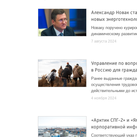
Александр Новак ст
новых энерготехнол
Новаку поручено куриро
динамическому развити
7 августа 2024
Управление по вопр
в Россию для гражда
Ранее выданные гражда
осуществления трудовой
действительными до ист
4 ноября 2024
«Арктик СПГ-2» и «
корпоративной инф
Соответствующий указ 