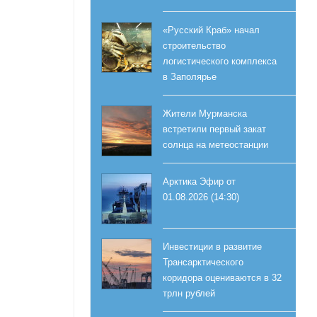
«Русский Краб» начал
строительство
логистического комплекса
в Заполярье
Жители Мурманска
встретили первый закат
солнца на метеостанции
Арктика Эфир от
01.08.2026 (14:30)
Инвестиции в развитие
Трансарктического
коридора оцениваются в 32
трлн рублей