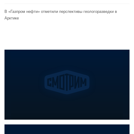
В «Газпром нефти» отметили перспективы геологоразведки в
Арктике