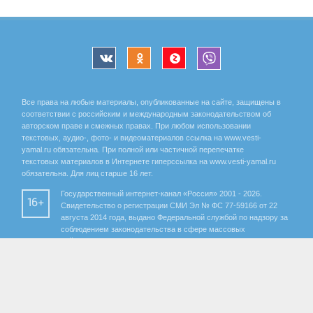
Все права на любые материалы, опубликованные на сайте, защищены в
соответствии с российским и международным законодательством об
авторском праве и смежных правах. При любом использовании
текстовых, аудио-, фото- и видеоматериалов ссылка на www.vesti-
yamal.ru обязательна. При полной или частичной перепечатке
текстовых материалов в Интернете гиперссылка на www.vesti-yamal.ru
обязательна. Для лиц старше 16 лет.
Государственный интернет-канал «Россия» 2001 - 2026.
16+
Свидетельство о регистрации СМИ Эл № ФС 77-59166 от 22
августа 2014 года, выдано Федеральной службой по надзору за
соблюдением законодательства в сфере массовых
коммуникаций и охране культурного наследия.
Учредитель – Федеральное государственное унитарное предприятие
«Всероссийская государственная телевизионная и радиовещательная
компания». Главный редактор Панина Елена Валерьевна. Редактор ГТРК
«Ямал» Анохина Маргарита Юрьевна.