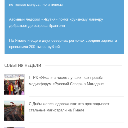
не только минусы, но и плюсы
Атомный ледокол «Якутия» помог круизному лайнеру
добраться до острова Врангеля
На Ямале и еще в двух северных регионах средняя зарплата
превысила 200 тысяч рублей
СОБЫТИЯ НЕДЕЛИ
ГТРК «Ямал» в числе лучших: как прошёл
медиафорум «Русский Север» в Магадане
С Днём железнодорожника: кто прокладывает
стальные магистрали на Ямале