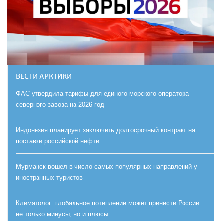
ВЕСТИ АРКТИКИ
ФАС утвердила тарифы для единого морского оператора
северного завоза на 2026 год
Индонезия планирует заключить долгосрочный контракт на
поставки российской нефти
Мурманск вошел в число самых популярных направлений у
иностранных туристов
Климатолог: глобальное потепление может принести России
не только минусы, но и плюсы