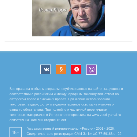
Все права на любые материалы, опубликованные на сайте, защищены в
соответствии с российским и международным законодательством об
авторском праве и смежных правах. При любом использовании
текстовых, аудио-, фото- и видеоматериалов ссылка на www.vesti-
yamal.ru обязательна. При полной или частичной перепечатке
текстовых материалов в Интернете гиперссылка на www.vesti-yamal.ru
обязательна. Для лиц старше 16 лет.
Государственный интернет-канал «Россия» 2001 - 2026.
16+
Свидетельство о регистрации СМИ Эл № ФС 77-59166 от 22