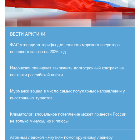
ВЕСТИ АРКТИКИ
ФАС утвердила тарифы для единого морского оператора
северного завоза на 2026 год
Индонезия планирует заключить долгосрочный контракт на
поставки российской нефти
Мурманск вошел в число самых популярных направлений у
иностранных туристов
Климатолог: глобальное потепление может принести России
не только минусы, но и плюсы
Атомный ледокол «Якутия» помог круизному лайнеру