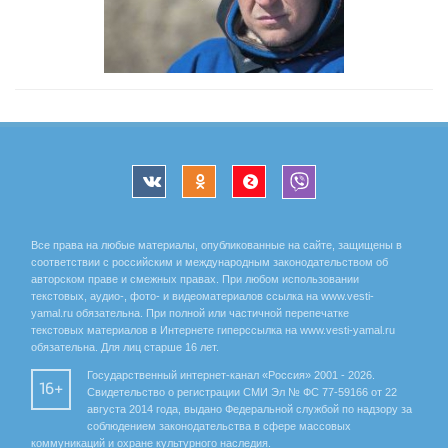
Все права на любые материалы, опубликованные на сайте, защищены в
соответствии с российским и международным законодательством об
авторском праве и смежных правах. При любом использовании
текстовых, аудио-, фото- и видеоматериалов ссылка на www.vesti-
yamal.ru обязательна. При полной или частичной перепечатке
текстовых материалов в Интернете гиперссылка на www.vesti-yamal.ru
обязательна. Для лиц старше 16 лет.
Государственный интернет-канал «Россия» 2001 - 2026.
16+
Свидетельство о регистрации СМИ Эл № ФС 77-59166 от 22
августа 2014 года, выдано Федеральной службой по надзору за
соблюдением законодательства в сфере массовых
коммуникаций и охране культурного наследия.