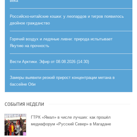
века
Российско-китайские кошки: у леопардов и тигров появилось
двойное гражданство
Горячий воздух и ледяные ливни: природа испытывает
Якутию на прочность
Вести Арктики. Эфир от 08.08.2026 (14:30)
Замеры выявили резкий прирост концентрации метана в
бассейне Оби
СОБЫТИЯ НЕДЕЛИ
ГТРК «Ямал» в числе лучших: как прошёл
медиафорум «Русский Север» в Магадане