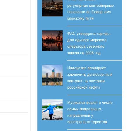
регулярные контейнерные
перевозки по Северному
морскому пути
ФАС утвердила тарифы
для единого морского
оператора северного
завоза на 2026 год
Индонезия планирует
заключить долгосрочный
контракт на поставки
российской нефти
Мурманск вошел в число
самых популярных
направлений у
иностранных туристов