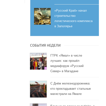
«Русский Краб» начал
строительство
логистического комплекса
в Заполярье
СОБЫТИЯ НЕДЕЛИ
ГТРК «Ямал» в числе
лучших: как прошёл
медиафорум «Русский
Север» в Магадане
С Днём железнодорожника:
кто прокладывает стальные
магистрали на Ямале