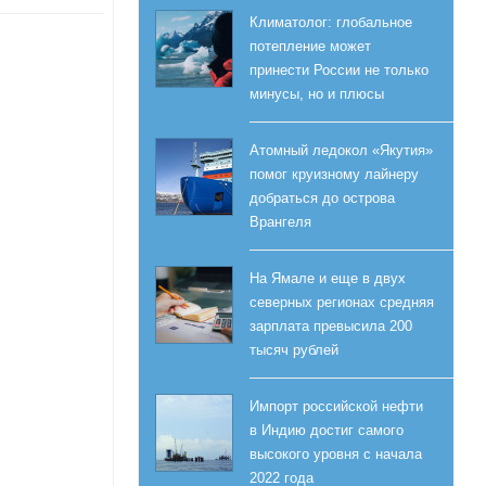
Климатолог: глобальное
потепление может
принести России не только
минусы, но и плюсы
Атомный ледокол «Якутия»
помог круизному лайнеру
добраться до острова
Врангеля
На Ямале и еще в двух
северных регионах средняя
зарплата превысила 200
тысяч рублей
Импорт российской нефти
в Индию достиг самого
высокого уровня с начала
2022 года