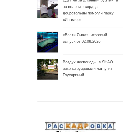
Едут не за длинным рублём, а
по велению сердца:
добровольцы помогли парку
«Ингилор»
«Вести Ямал»: итоговый
выпуск от 02.08.2026
Воздух несвободы: в ЯНАО
реконструировали лагпункт
Глухариный