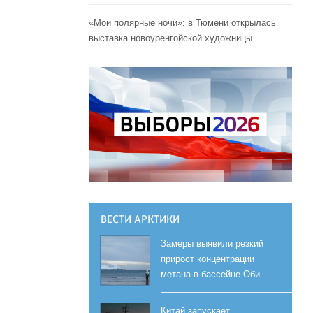
«Мои полярные ночи»: в Тюмени открылась
выставка новоуренгойской художницы
ВЕСТИ АРКТИКИ
Замеры выявили резкий
прирост концентрации
метана в бассейне Оби
Китай запускает