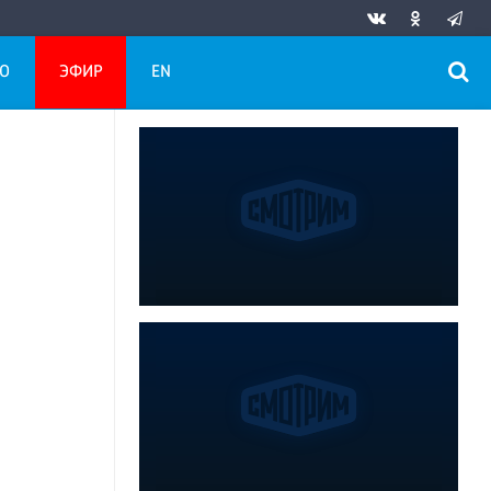
О
ЭФИР
EN