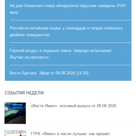
На дне Онежского озера обнаружили парусник середины XVIII
века
Российско-китайские кошки: у леопардов и тигров появилось
двойное гражданство
Горячий воздух и ледяные ливни: природа испытывает
Якутию на прочность
Вести Арктики. Эфир от 08.08.2026 (14:30)
СОБЫТИЯ НЕДЕЛИ
«Вести Ямал»: итоговый выпуск от 09.08.2026
ГТРК «Ямал» в числе лучших: как прошёл