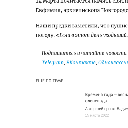
24 марта почитается память святи
Евфимия, архиепископа Новгородс
Наши предки заметили, что пушис
погоду.
«Если в этот день уходящий
Подпишитесь и читайте новости 
Telegram
,
ВКонтакте
,
Одноклассни
ЕЩЁ ПО ТЕМЕ
Времена года – весн
оленевода
Авторский проект Вади
15 марта 2022