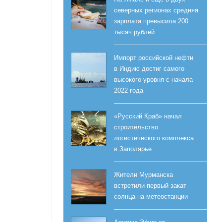
северных регионах средняя
зарплата превысила 200
тысяч рублей
Импорт российской нефти
в Индию достиг самого
высокого уровня с начала
2022 года
«Русский Краб» начал
строительство
логистического комплекса
в Заполярье
Жители Мурманска
встретили первый закат
солнца на метеостанции