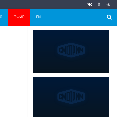
О
ЭФИР
EN