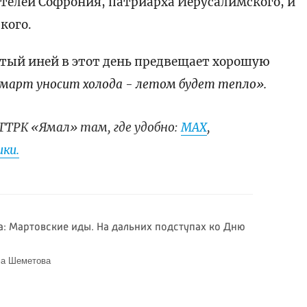
телей Софрония, патриарха Иерусалимского, и
кого.
тый иней в этот день предвещает хорошую
 март уносит холода - летом будет тепло».
ГТРК «Ямал» там, где удобно:
МАХ
,
ки.
а: Мартовские иды. На дальних подступах ко Дню
ма Шеметова