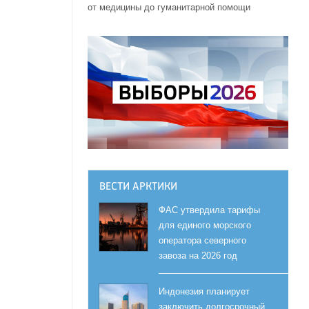
от медицины до гуманитарной помощи
ВЕСТИ АРКТИКИ
ФАС утвердила тарифы
для единого морского
оператора северного
завоза на 2026 год
Индонезия планирует
заключить долгосрочный