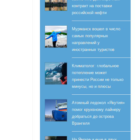
контракт на поставки
российской нефти
Мурманск вошел в число
самых популярных
направлений у
иностранных туристов
Климатолог: глобальное
потепление может
принести России не только
минусы, но и плюсы
Атомный ледокол «Якутия»
помог круизному лайнеру
добраться до острова
Врангеля
На Ямале и еще в двух