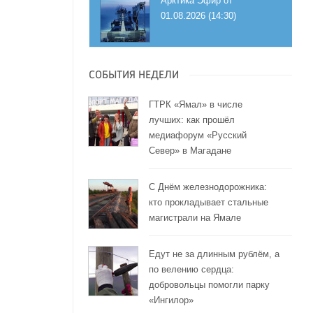
Арктика Эфир от
01.08.2026 (14:30)
СОБЫТИЯ НЕДЕЛИ
ГТРК «Ямал» в числе
лучших: как прошёл
медиафорум «Русский
Север» в Магадане
С Днём железнодорожника:
кто прокладывает стальные
магистрали на Ямале
Едут не за длинным рублём, а
по велению сердца:
добровольцы помогли парку
«Ингилор»