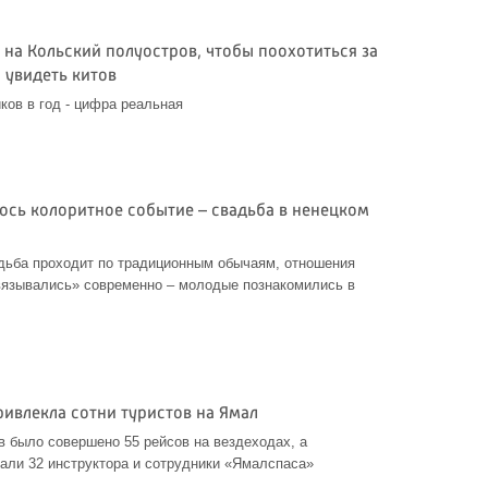
на Кольский полуостров, чтобы поохотиться за
 увидеть китов
ов в год - цифра реальная
ось колоритное событие – свадьба в ненецком
адьба проходит по традиционным обычаям, отношения
вязывались» современно – молодые познакомились в
ривлекла сотни туристов на Ямал
в было совершено 55 рейсов на вездеходах, а
али 32 инструктора и сотрудники «Ямалспаса»