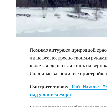
Помимо антуража природной красот
ли не все построено своими рукам
кажется, держится лишь на верном 
Спальные вагончики с пристройкам
Смотрите также:
"Рай-Из зовет!"
над уровнем моря