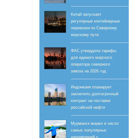
Китай запускает
регулярные контейнерные
перевозки по Северному
морскому пути
ФАС утвердила тарифы
для единого морского
оператора северного
завоза на 2026 год
Индонезия планирует
заключить долгосрочный
контракт на поставки
российской нефти
Мурманск вошел в число
самых популярных
направлений у