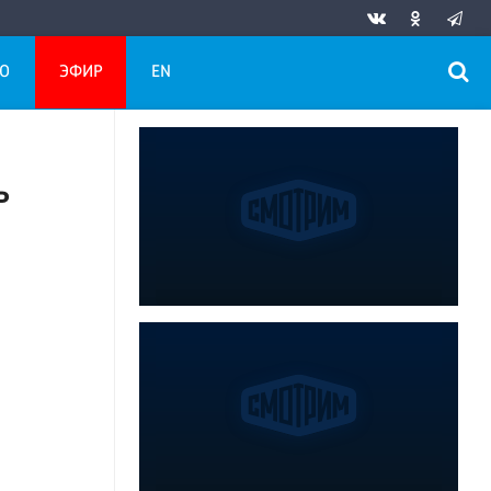
О
ЭФИР
EN
ь