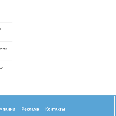
в
иями
ке
омпании
Реклама
Контакты