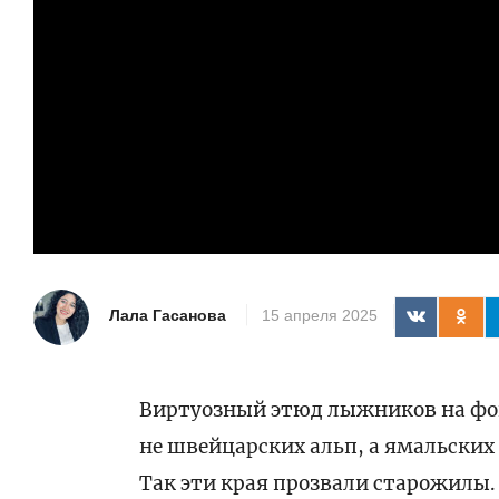
Лала Гасанова
15 апреля 2025
Виртуозный этюд лыжников на фон
не швейцарских альп, а ямальских
Так эти края прозвали старожилы.