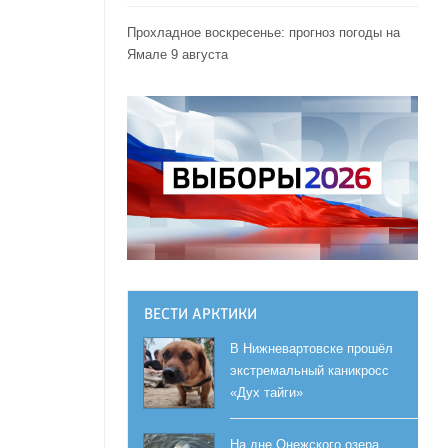
Прохладное воскресенье: прогноз погоды на
Ямале 9 августа
ВЕСТИ АРКТИКИ
В Нижневартовске прошёл
экстремальный каникросс
«Дух тайги»
На дне Онежского озера