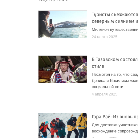
Туристы съезжаются 
северным сиянием и
Миллион путешественник
24 марта 2025
В Тазовском состоял
стиле
Несмотря на то, что св
Дениса и Василисы «за
социальной сети
4 апреля 2025
Гора Рай-Из вновь п
Для доставки участнико
восхождение сопровожд