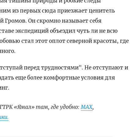
ая тишина природы и робкие следы
ним из первых сюда приезжает ценитель
 Громов. Он скромно называет себя
таве экспедиций объездил чуть ли не всю
юбовью стал этот оплот северной красоты, где
нного.
отступай перед трудностями". Не отступают и
оздать еще более комфортные условия для
инг.
ГТРК «Ямал» там, где удобно:
МАХ
,
ки.