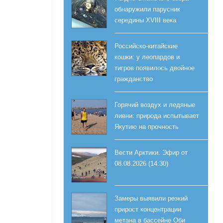
обнаружили парусник
середины XVIII века
Российско-китайские
кошки: у леопардов и
тигров появилось двойное
гражданство
Горячий воздух и ледяные
ливни: природа испытывает
Якутию на прочность
Вести Арктики. Эфир от
08.08.2026 (14:30)
Замеры выявили резкий
прирост концентрации
метана в бассейне Оби