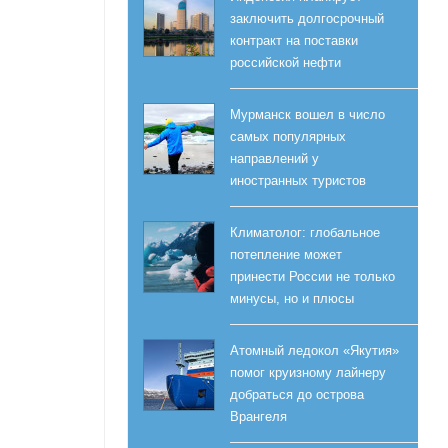
заключить долгосрочный
контракт на поставки
российской нефти
Мурманск вошел в число
самых популярных
направлений у
иностранных туристов
Климатолог: глобальное
потепление может
принести России не только
а
минусы, но и плюсы
Атомный ледокол «Якутия»
помог круизному лайнеру
добраться до острова
Врангеля