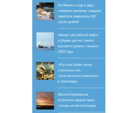
На Ямале и еще в двух
северных регионах средняя
зарплата превысила 200
тысяч рублей
Импорт российской нефти
в Индию достиг самого
высокого уровня с начала
2022 года
«Русский Краб» начал
строительство
логистического комплекса
в Заполярье
Жители Мурманска
встретили первый закат
солнца на метеостанции