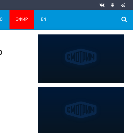
О
ЭФИР
EN
о