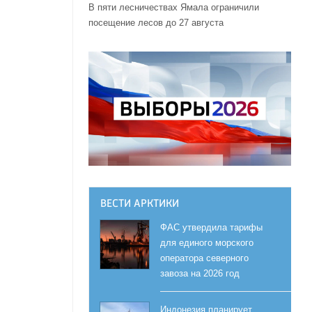
В пяти лесничествах Ямала ограничили
посещение лесов до 27 августа
ВЕСТИ АРКТИКИ
ФАС утвердила тарифы
для единого морского
оператора северного
завоза на 2026 год
Индонезия планирует