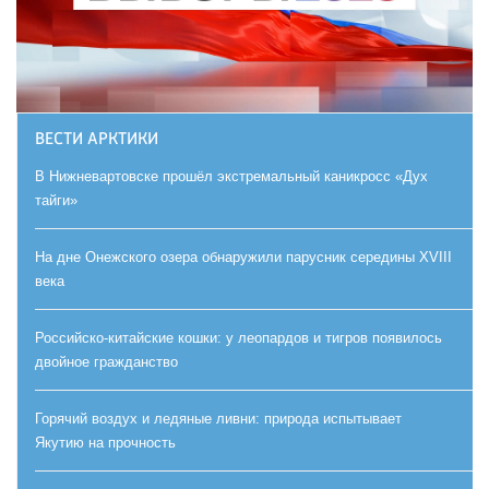
ВЕСТИ АРКТИКИ
В Нижневартовске прошёл экстремальный каникросс «Дух
тайги»
На дне Онежского озера обнаружили парусник середины XVIII
века
Российско-китайские кошки: у леопардов и тигров появилось
двойное гражданство
Горячий воздух и ледяные ливни: природа испытывает
Якутию на прочность