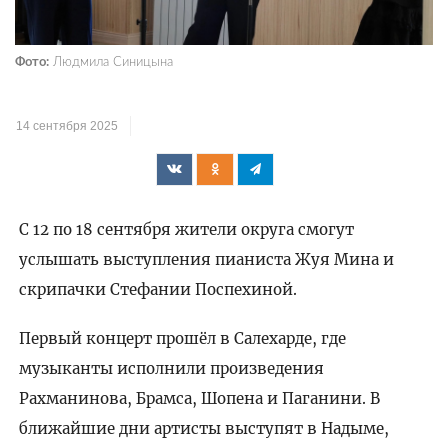
Фото:
Людмила Синицына
14 сентября 2025
С 12 по 18 сентября жители округа смогут
услышать выступления пианиста Жуя Мина и
скрипачки Стефании Поспехиной.
Первый концерт прошёл в Салехарде, где
музыканты исполнили произведения
Рахманинова, Брамса, Шопена и Паганини. В
ближайшие дни артисты выступят в Надыме,