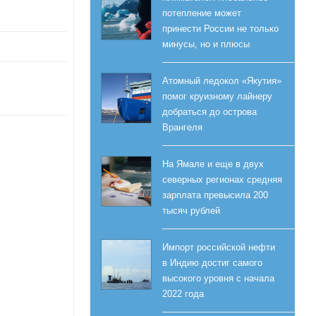
потепление может
принести России не только
минусы, но и плюсы
Атомный ледокол «Якутия»
помог круизному лайнеру
добраться до острова
Врангеля
На Ямале и еще в двух
северных регионах средняя
зарплата превысила 200
тысяч рублей
Импорт российской нефти
в Индию достиг самого
высокого уровня с начала
2022 года