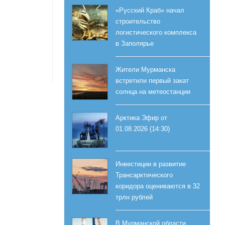
«Русский Краб» начал
строительство
логистического комплекса
в Заполярье
Жители Мурманска
встретили первый закат
солнца на метеостанции
Арктика Эфир от
01.08.2026 (14:30)
Инвестиции в развитие
Трансарктического
коридора оцениваются в 32
трлн рублей
В Мурманской области