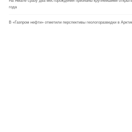
На Ямале сразу два месторождения признаны крупнейшими открыт
года
В «Газпром нефти» отметили перспективы геологоразведки в Аркти