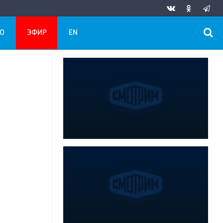
О
ЭФИР
EN