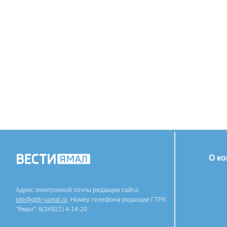
О к
Адрес электронной почты редакции сайта:
site@gtrk-yamal.ru
. Номер телефона редакции ГТРК
"Ямал": 8(34922) 4-14-20.