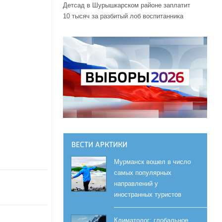
Детсад в Шурышкарском районе заплатит
10 тысяч за разбитый лоб воспитанника
ВЕСТИ АРКТИКИ
Мурманск вошел в число
самых популярных
направлений у
иностранных туристов
Климатолог: глобальное