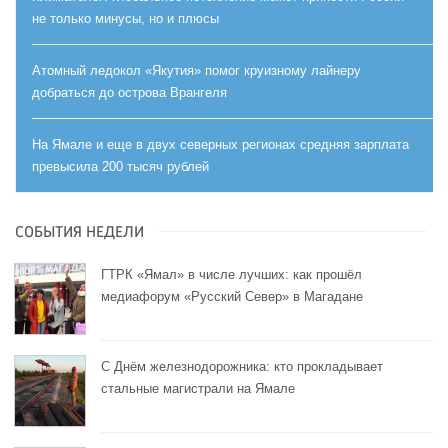
не только минусы, но и плюсы
Атомный ледокол «Якутия» помог круизному лайнеру
добраться до острова Врангеля
На Ямале и еще в двух северных регионах средняя зарплата
превысила 200 тысяч рублей
СОБЫТИЯ НЕДЕЛИ
ГТРК «Ямал» в числе лучших: как прошёл
медиафорум «Русский Север» в Магадане
С Днём железнодорожника: кто прокладывает
стальные магистрали на Ямале