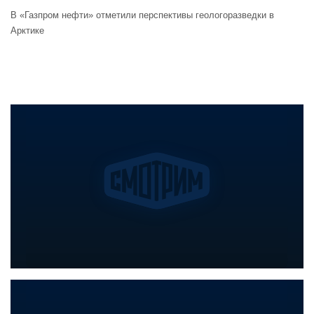
В «Газпром нефти» отметили перспективы геологоразведки в
Арктике