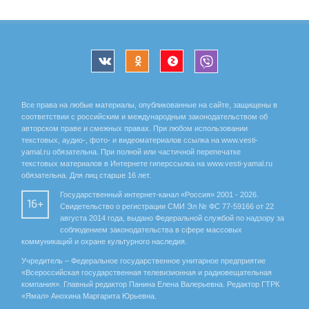
Все права на любые материалы, опубликованные на сайте, защищены в
соответствии с российским и международным законодательством об
авторском праве и смежных правах. При любом использовании
текстовых, аудио-, фото- и видеоматериалов ссылка на www.vesti-
yamal.ru обязательна. При полной или частичной перепечатке
текстовых материалов в Интернете гиперссылка на www.vesti-yamal.ru
обязательна. Для лиц старше 16 лет.
Государственный интернет-канал «Россия» 2001 - 2026.
16+
Свидетельство о регистрации СМИ Эл № ФС 77-59166 от 22
августа 2014 года, выдано Федеральной службой по надзору за
соблюдением законодательства в сфере массовых
коммуникаций и охране культурного наследия.
Учредитель – Федеральное государственное унитарное предприятие
«Всероссийская государственная телевизионная и радиовещательная
компания». Главный редактор Панина Елена Валерьевна. Редактор ГТРК
«Ямал» Анохина Маргарита Юрьевна.