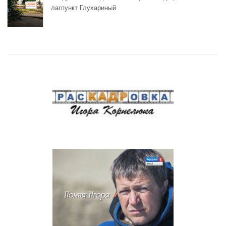
лагпункт Глухариный