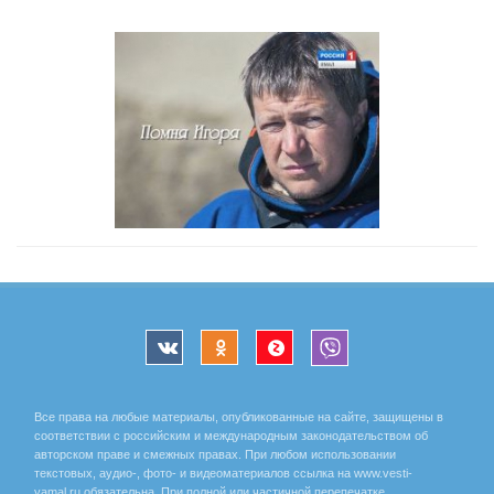
Все права на любые материалы, опубликованные на сайте, защищены в
соответствии с российским и международным законодательством об
авторском праве и смежных правах. При любом использовании
текстовых, аудио-, фото- и видеоматериалов ссылка на www.vesti-
yamal.ru обязательна. При полной или частичной перепечатке