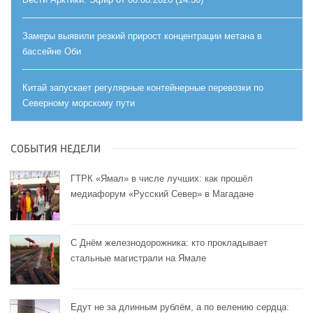
Замеры выявили резкий прирост концентрации метана в
бассейне Оби
Китай запускает регулярные контейнерные перевозки по
Северному морскому пути
СОБЫТИЯ НЕДЕЛИ
ГТРК «Ямал» в числе лучших: как прошёл
медиафорум «Русский Север» в Магадане
С Днём железнодорожника: кто прокладывает
стальные магистрали на Ямале
Едут не за длинным рублём, а по велению сердца: