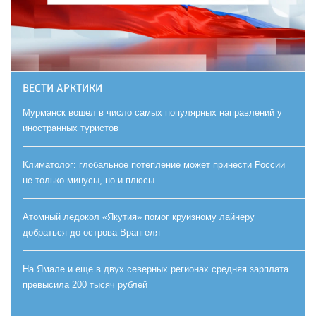
ВЕСТИ АРКТИКИ
Мурманск вошел в число самых популярных направлений у
иностранных туристов
Климатолог: глобальное потепление может принести России
не только минусы, но и плюсы
Атомный ледокол «Якутия» помог круизному лайнеру
добраться до острова Врангеля
На Ямале и еще в двух северных регионах средняя зарплата
превысила 200 тысяч рублей