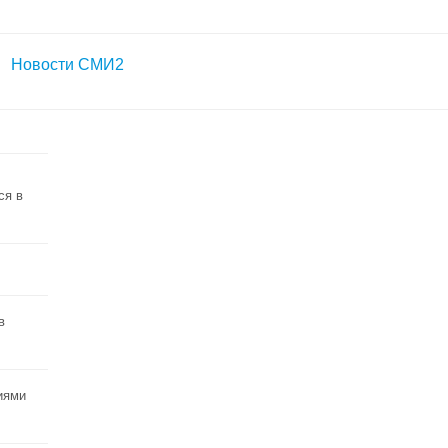
Новости СМИ2
ся в
в
иями