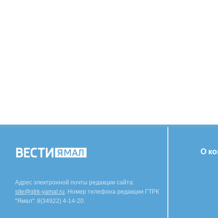
О к
Адрес электронной почты редакции сайта:
site@gtrk-yamal.ru
. Номер телефона редакции ГТРК
"Ямал": 8(34922) 4-14-20.