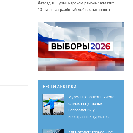
Детсад в Шурышкарском районе заплатит
10 тысяч за разбитый лоб воспитанника
ВЕСТИ АРКТИКИ
Мурманск вошел в число
самых популярных
направлений у
иностранных туристов
Климатолог: глобальное