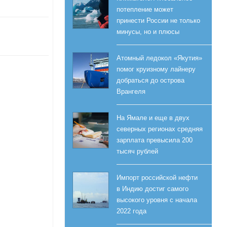
потепление может
принести России не только
минусы, но и плюсы
Атомный ледокол «Якутия»
помог круизному лайнеру
добраться до острова
Врангеля
На Ямале и еще в двух
северных регионах средняя
зарплата превысила 200
тысяч рублей
Импорт российской нефти
в Индию достиг самого
высокого уровня с начала
2022 года