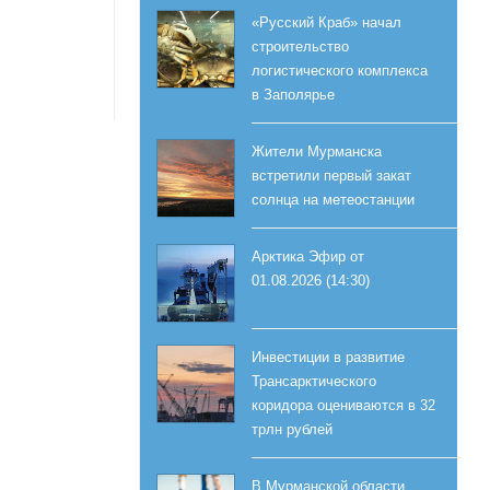
«Русский Краб» начал
строительство
логистического комплекса
в Заполярье
Жители Мурманска
встретили первый закат
солнца на метеостанции
Арктика Эфир от
01.08.2026 (14:30)
Инвестиции в развитие
Трансарктического
коридора оцениваются в 32
трлн рублей
В Мурманской области