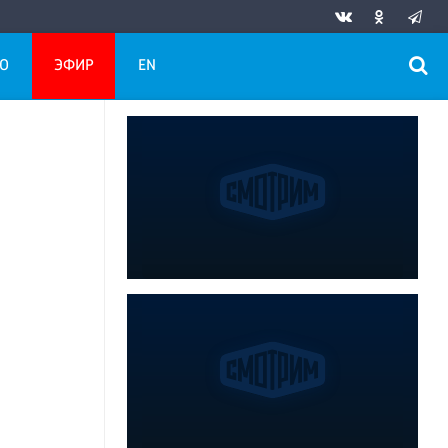
О
ЭФИР
EN